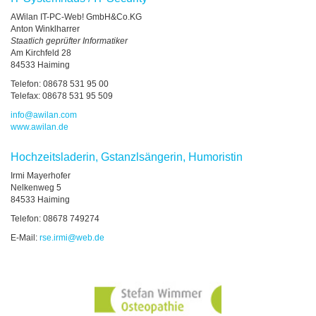
AWilan IT-PC-Web! GmbH&Co.KG
Anton Winklharrer
Staatlich geprüfter Informatiker
Am Kirchfeld 28
84533 Haiming
Telefon: 08678 531 95 00
Telefax: 08678 531 95 509
info
@
awilan.com
www.awilan.de
Hochzeitsladerin, Gstanzlsängerin, Humoristin
Irmi Mayerhofer
Nelkenweg 5
84533 Haiming
Telefon: 08678 749274
E-Mail:
rse.irmi
@
web.de