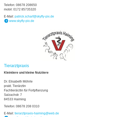
Telefon: 08678 208650
mobil: 0172 85735320
E-Mail:
patrick.scharf
@
skyfly-pix.de
www.skyfly-pix.de
Tierarztpraxis
Kleintiere und kleine Nutztiere
Dr. Elisabeth Möhrle
prakt. Tierärztin
Fachtierärztin für Fortpflanzung
Salzachstr. 7
84533 Haiming
Telefon: 08678 208 0310
E-Mail:
tierarztpraxis-haiming
@
web.de