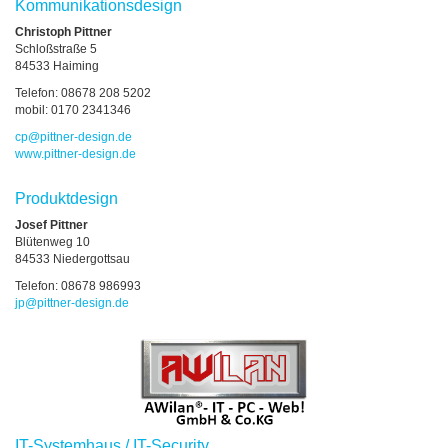
Kommunikationsdesign
Christoph Pittner
Schloßstraße 5
84533 Haiming
Telefon: 08678 208 5202
mobil: 0170 2341346
cp
@
pittner-design.de
www.pittner-design.de
Produktdesign
Josef Pittner
Blütenweg 10
84533 Niedergottsau
Telefon: 08678 986993
jp
@
pittner-design.de
IT-Systemhaus / IT-Security