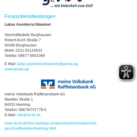
Finanzdienstleistungen
Lukas Asenkerschbaumer
Geschäftsstelle Burghausen
Robert-Koch-Straße 7
84489 Burghausen
Mobil: 0151 65124633
Telefax: 08677 6681069
E-Mail:
lukas.asenkerschbaumer
@
gevas.ag
www.gevas.ag
meine Volksbank Raiffeisenbank eG
Marktler Straße 1
84533 Haiming
Telefon: 08678/747778-0
E-Mail:
info@vb-rb.de
www.vb-rb.de/ihre-bank/gs-ansprechpartner/uebersicht-
geschaeftsstellen/haiming.html