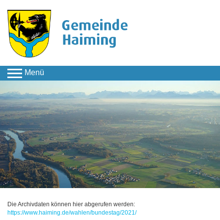
Menü
Rathaus & Service
Wahlergebnisse
Archiv
Bundesrepublik
Deutschland
26.09.2021 - Deutscher Bundestag
Die Archivdaten können hier abgerufen werden:
https://www.haiming.de/wahlen/bundestag/2021/