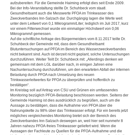
aufzubereiten. Für die Gemeinde Haiming erfolgt dies seit Ende 2009.
Bei der Info-Veranstaltung stellte Dr. Schuhbeck vom staatl.
Gesundheitsamt auch die Messwerte PFOA im Trinkwasser des
Zweckverbandes Inn-Salzach dar. Durchgängig lagen die Werte weit
unter dem Leitwert von 0,1 Mikrogramm/Liter; lediglich im Juli 2017, kurz
vor einem Filterwechsel wurde ein einmaliger Höchstwert von 0,06
Mikrogramm/l gemessen.
Auf die schriftliche Anfrage des Bürgermeisters vom 8.11.2017 teilte Dr.
Schuhbeck der Gemeinde mit, dass dem Gesundheitsamt
Blutuntersuchungen auf PFOA im Bereich des Wasserzweckverbandes
nicht bekannt sind. Auch ist derzeit nicht geplant, solche Untersuchungen
durchzuführen. Weiter Teilt Dr. Schuhbeck mit: „Allerdings denken wir
gemeinsam mit dem LGL darüber nach, in einigen Jahren eine
Nachuntersuchung durchzuführen, um den erwarteten Abfall der internen
Belastung durch PFOA nach Umsetzung des neuen
Trinkwasserleitwertes für PFOA zu überprüfen und hoffentlich zu
bestätigen“.
Im Kreistag soll auf Antrag von CSU und Grünen ein umfassendes
Monitoring bezüglich PFOA-Belastung beschlossen werden. Seitens der
Gemeinde Haiming ist dies ausdrücklich zu begrüßen, auch um die
Aussage zu bestätigen, dass die Aufnahme von PFOA über die
Nahrungskette zu 98% über das Trinkwasser erfolgt. Für ein bereits jetzt
mögliches vergleichendes Monitoring bietet sich der Bereich des
Zweckverbandes Inn-Salzach deswegen an, weil hier seit nunmehr 8
Jahren nahezu PFOA-freies Trinkwasser geliefert wird. Wenn die
Aussagen der Fachleute zu Quellen für die PFOA-Aufnahme und die