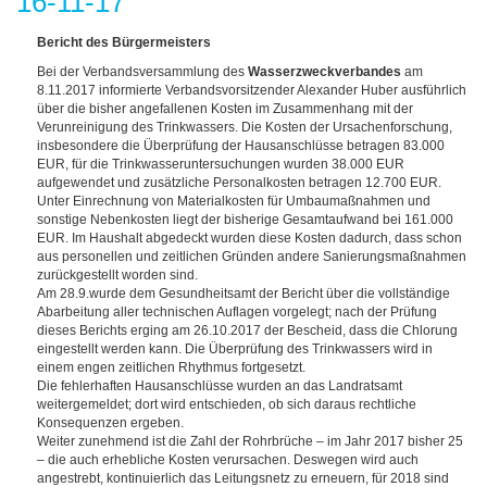
16-11-17
Bericht des Bürgermeisters
Bei der Verbandsversammlung des
Wasserzweckverbandes
am
8.11.2017 informierte Verbandsvorsitzender Alexander Huber ausführlich
über die bisher angefallenen Kosten im Zusammenhang mit der
Verunreinigung des Trinkwassers. Die Kosten der Ursachenforschung,
insbesondere die Überprüfung der Hausanschlüsse betragen 83.000
EUR, für die Trinkwasseruntersuchungen wurden 38.000 EUR
aufgewendet und zusätzliche Personalkosten betragen 12.700 EUR.
Unter Einrechnung von Materialkosten für Umbaumaßnahmen und
sonstige Nebenkosten liegt der bisherige Gesamtaufwand bei 161.000
EUR. Im Haushalt abgedeckt wurden diese Kosten dadurch, dass schon
aus personellen und zeitlichen Gründen andere Sanierungsmaßnahmen
zurückgestellt worden sind.
Am 28.9.wurde dem Gesundheitsamt der Bericht über die vollständige
Abarbeitung aller technischen Auflagen vorgelegt; nach der Prüfung
dieses Berichts erging am 26.10.2017 der Bescheid, dass die Chlorung
eingestellt werden kann. Die Überprüfung des Trinkwassers wird in
einem engen zeitlichen Rhythmus fortgesetzt.
Die fehlerhaften Hausanschlüsse wurden an das Landratsamt
weitergemeldet; dort wird entschieden, ob sich daraus rechtliche
Konsequenzen ergeben.
Weiter zunehmend ist die Zahl der Rohrbrüche – im Jahr 2017 bisher 25
– die auch erhebliche Kosten verursachen. Deswegen wird auch
angestrebt, kontinuierlich das Leitungsnetz zu erneuern, für 2018 sind