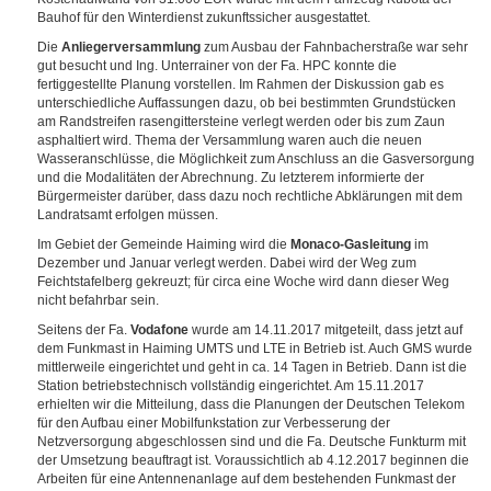
Bauhof für den Winterdienst zukunftssicher ausgestattet.
Die
Anliegerversammlung
zum Ausbau der Fahnbacherstraße war sehr
gut besucht und Ing. Unterrainer von der Fa. HPC konnte die
fertiggestellte Planung vorstellen. Im Rahmen der Diskussion gab es
unterschiedliche Auffassungen dazu, ob bei bestimmten Grundstücken
am Randstreifen rasengittersteine verlegt werden oder bis zum Zaun
asphaltiert wird. Thema der Versammlung waren auch die neuen
Wasseranschlüsse, die Möglichkeit zum Anschluss an die Gasversorgung
und die Modalitäten der Abrechnung. Zu letzterem informierte der
Bürgermeister darüber, dass dazu noch rechtliche Abklärungen mit dem
Landratsamt erfolgen müssen.
Im Gebiet der Gemeinde Haiming wird die
Monaco-Gasleitung
im
Dezember und Januar verlegt werden. Dabei wird der Weg zum
Feichtstafelberg gekreuzt; für circa eine Woche wird dann dieser Weg
nicht befahrbar sein.
Seitens der Fa.
Vodafone
wurde am 14.11.2017 mitgeteilt, dass jetzt auf
dem Funkmast in Haiming UMTS und LTE in Betrieb ist. Auch GMS wurde
mittlerweile eingerichtet und geht in ca. 14 Tagen in Betrieb. Dann ist die
Station betriebstechnisch vollständig eingerichtet. Am 15.11.2017
erhielten wir die Mitteilung, dass die Planungen der Deutschen Telekom
für den Aufbau einer Mobilfunkstation zur Verbesserung der
Netzversorgung abgeschlossen sind und die Fa. Deutsche Funkturm mit
der Umsetzung beauftragt ist. Voraussichtlich ab 4.12.2017 beginnen die
Arbeiten für eine Antennenanlage auf dem bestehenden Funkmast der