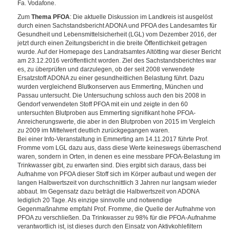
Fa. Vodafone.
Zum
Thema PFOA
: Die aktuelle Diskussion im Landkreis ist ausgelöst
durch einen Sachstandsbericht ADONA und PFOA des Landesamtes für
Gesundheit und Lebensmittelsicherheit (LGL) vom Dezember 2016, der
jetzt durch einen Zeitungsbericht in die breite Öffentlichkeit getragen
wurde. Auf der Homepage des Landratsamtes Altötting war dieser Bericht
am 23.12.2016 veröffentlicht worden. Ziel des Sachstandsberichtes war
es, zu überprüfen und darzulegen, ob der seit 2008 verwendete
Ersatzstoff ADONA zu einer gesundheitlichen Belastung führt. Dazu
wurden vergleichend Blutkonserven aus Emmerting, München und
Passau untersucht. Die Untersuchung schloss auch den bis 2008 in
Gendorf verwendeten Stoff PFOA mit ein und zeigte in den 60
untersuchten Blutproben aus Emmerting signifikant hohe PFOA-
Anreicherungswerte, die aber in den Blutproben von 2015 im Vergleich
zu 2009 im Mittelwert deutlich zurückgegangen waren.
Bei einer Info-Veranstaltung in Emmerting am 14.11.2017 führte Prof.
Fromme vom LGL dazu aus, dass diese Werte keineswegs überraschend
waren, sondern in Orten, in denen es eine messbare PFOA-Belastung im
Trinkwasser gibt, zu erwarten sind. Dies ergibt sich daraus, dass bei
Aufnahme von PFOA dieser Stoff sich im Körper aufbaut und wegen der
langen Halbwertszeit von durchschnittlich 3 Jahren nur langsam wieder
abbaut. Im Gegensatz dazu beträgt die Halbwertszeit von ADONA
lediglich 20 Tage. Als einzige sinnvolle und notwendige
Gegenmaßnahme empfahl Prof. Fromme, die Quelle der Aufnahme von
PFOA zu verschließen. Da Trinkwasser zu 98% für die PFOA-Aufnahme
verantwortlich ist, ist dieses durch den Einsatz von Aktivkohlefiltern