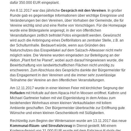
dafür 350.000 EUR eingeplant.
Am 8.11.2017 war das jährliche
Gespräch mit den Vereinen
. In großer
Runde gab es gegenseitige Informationen über wichtige Ereignisse und
Veränderungen bei den Vereinen, über Vorhaben der Gemeinde, die für
Vereine wichtig sind und eine Reihe von Vorschlägen. Für die Homepage
wurde eine Bildergalerie angeregt, in der von öffentlichen
Veranstaltungen zeitlich befristet Fotos eingestellt werden. Gewünscht
wird auch die Anbringung eines Defibrillators an zentraler Stelle, z.B. an
der Schulturnhalle. Bedauert würde, wenn aus Gründen des
Naturschutzes das Eisspektakel auf dem Salzach-Altwasser nicht mehr
möglich wäre. Die Vereine wurden eingeladen zur Beteiligung an der
Aktion „Plant fort he Planet“, wobei auch darauf hingewiesen wurde, die
Bewirtschaftung von landwirtschaftlichen Flächen nicht unnötig zu
erschweren. Zum Abschluss des Gesprächs dankte der Bürgermeister für
das Engagement in den Vereinen und die immer sehr zuverlässige
Teilnahme der Vereine an den öffentlichen Veranstaltungen.
Am 12.11.2017 wurde in einer kleinen Feier mit kirchlicher Segnung der
Hofladen
mit Hofcafe auf dem Alpaca-Hof in Moosen eröffnet. Kathrin und
Michael Gartmeier haben mit viel Eigenleistung in dem Anbau zum
bestehenden Wohnhaus einen kleinen Verkaufsladen mit tollem
Ambiente geschaffen. Der Bürgermeister überbrachte zur Eröffnung gute
Wünsche und einen kleinen Geschenkkorb mit Süßigkeiten.
Rechtzeitig zum Beginn der Wintersaison wurde am 13.11.2017 das neue
Kommunal-Räum- und Streufahrzeug
in Dienst gestellt. Mit einem
Kostenaufwand von 31.000 EUR wurde mit dem Fahrzeug Kubota der