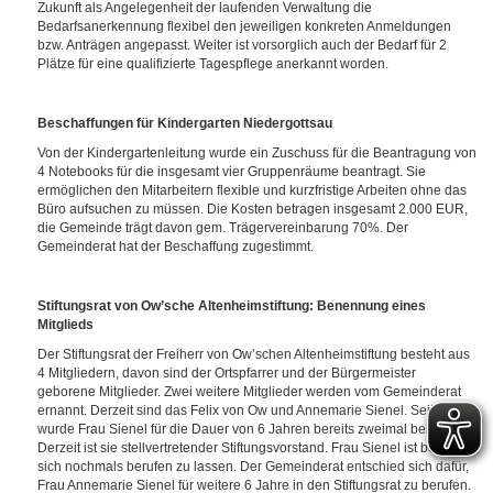
Zukunft als Angelegenheit der laufenden Verwaltung die
Bedarfsanerkennung flexibel den jeweiligen konkreten Anmeldungen
bzw. Anträgen angepasst. Weiter ist vorsorglich auch der Bedarf für 2
Plätze für eine qualifizierte Tagespflege anerkannt worden.
Beschaffungen für Kindergarten Niedergottsau
Von der Kindergartenleitung wurde ein Zuschuss für die Beantragung von
4 Notebooks für die insgesamt vier Gruppenräume beantragt. Sie
ermöglichen den Mitarbeitern flexible und kurzfristige Arbeiten ohne das
Büro aufsuchen zu müssen. Die Kosten betragen insgesamt 2.000 EUR,
die Gemeinde trägt davon gem. Trägervereinbarung 70%. Der
Gemeinderat hat der Beschaffung zugestimmt.
Stiftungsrat von Ow’sche Altenheimstiftung: Benennung eines
Mitglieds
Der Stiftungsrat der Freiherr von Ow’schen Altenheimstiftung besteht aus
4 Mitgliedern, davon sind der Ortspfarrer und der Bürgermeister
geborene Mitglieder. Zwei weitere Mitglieder werden vom Gemeinderat
ernannt. Derzeit sind das Felix von Ow und Annemarie Sienel. Seit 2005
wurde Frau Sienel für die Dauer von 6 Jahren bereits zweimal berufen.
Derzeit ist sie stellvertretender Stiftungsvorstand. Frau Sienel ist bereit,
sich nochmals berufen zu lassen. Der Gemeinderat entschied sich dafür,
Frau Annemarie Sienel für weitere 6 Jahre in den Stiftungsrat zu berufen.