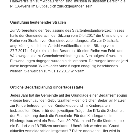
Halbwertzeiten zum Abbau richtig sind, müssen in unserem Bereich die
PFOA-Werte im Blut deutlich zurückgegangen sein.
Umstufung bestehender Straßen
Zur Vorbereitung der Neufassung des Straßenbestandsverzeichnisses
hatte der Gemeinderat in der Sitzung vom 24.4.2017 die Umstufung einer
Reihe von Straßen von Gemeindeverbindungsstraße zur Ortsstraße
angekündigt und diese Absicht veröffentlicht. In der Sitzung vom
27.7.2017 erfolgte ein solcher Beschluss für eine Reihe von Feld- und
Waldwegen, die zu Gemeindeverbindungsstraßen aufgestuft werden.
Einwendungen dagegen wurden nicht erhoben. Deswegen konnten jetzt
diese insgesamt 36 Um- oder Aufstufungen endgültig beschlossen
werden. Sie werden zum 31.12.2017 wirksam.
Örtliche Bedarfsplanung Kindertagesstätte
Jedes Jahr hat die Gemeinde auf der Grundlage einer Bedarfserhebung
– diese beruht auf den Geburtszahlen – den örtlichen Bedarf an Plätzen
zur Kinderbetreuung in der Kinderkrippe und im Kindergarten
festzustellen. Dies ist für den jeweiligen Träger der KiTa die Sicherheit
der Finanzierung durch die Gemeinde. Für den Kindergarten in
Niedergottsau wird ein Bedarf von 80 Plätzen und für die Kinderkrippe
ein Bedarf von 18 Plätzen anerkannt. Überörtlich werden auf Grund
aktueller Anmeldezahlen insgesamt 7 Plätze anerkannt. Hier wird in