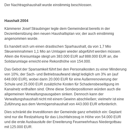
Der Nachtragshaushalt wurde einstimmig beschlossen.
Haushalt 2004
Kämmerer Josef Straubinger legte dem Gemeinderat bereits in der
Dezembersitzung den neuen Haushaltsplan vor, der auch einstimmig
angenommen wurde.
Es handelt sich um einen drastischen Sparhaushalt, da von 1,7 Mio
Steuereinnahmen 1,1 Mio an Umlagen wieder abgeführt werden müssen.
Allein die Kreisumlage steigt um 383.000 EUR auf 888.000 EUR an, die
Solidarumlage erreicht eine Rekordhöhe von 154.000.
Das Gebot der Sparsamkeit führt bei den Personalkosten zu einer Minderung
von 10%; der Sach- und Betriebsaufwand steigt lediglich um 3% an (auf
648.000 EUR), wobei darin 20.000 EUR für eine Außenrenovierung der
Schule und 25.000 EUR zusätzliche Kosten für Schadensbeseitigung im
Kanalnetz enthalten sind. Ohne diese Sonderpositionen würden auch die
allgemeinen Verwaltungsausgaben sinken. Dennoch kann der
Verwaltungshaushalt nicht mit einem Gewinn abschließen; vielmehr ist eine
Zuführung aus dem Vermögenshaushalt von 443.000 EUR erforderlich.
Dies schränkt die Investitionen der Gemeinde ganz erheblich ein: Geplant
sind nur die Restzahlung für das Löschfahrzeug in Höhe von 54.000 EUR
und die erste Ausbaustufe der Erweiterung Feuerwehrhaus Niedergottsau
mit 125.000 EUR.