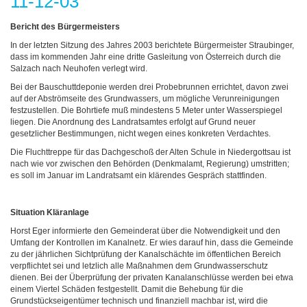
11-12-03
Bericht des Bürgermeisters
In der letzten Sitzung des Jahres 2003 berichtete Bürgermeister Straubinger,
dass im kommenden Jahr eine dritte Gasleitung von Österreich durch die
Salzach nach Neuhofen verlegt wird.
Bei der Bauschuttdeponie werden drei Probebrunnen errichtet, davon zwei
auf der Abströmseite des Grundwassers, um mögliche Verunreinigungen
festzustellen. Die Bohrtiefe muß mindestens 5 Meter unter Wasserspiegel
liegen. Die Anordnung des Landratsamtes erfolgt auf Grund neuer
gesetzlicher Bestimmungen, nicht wegen eines konkreten Verdachtes.
Die Fluchttreppe für das Dachgeschoß der Alten Schule in Niedergottsau ist
nach wie vor zwischen den Behörden (Denkmalamt, Regierung) umstritten;
es soll im Januar im Landratsamt ein klärendes Gespräch stattfinden.
Situation Kläranlage
Horst Eger informierte den Gemeinderat über die Notwendigkeit und den
Umfang der Kontrollen im Kanalnetz. Er wies darauf hin, dass die Gemeinde
zu der jährlichen Sichtprüfung der Kanalschächte im öffentlichen Bereich
verpflichtet sei und letzlich alle Maßnahmen dem Grundwasserschutz
dienen. Bei der Überprüfung der privaten Kanalanschlüsse werden bei etwa
einem Viertel Schäden festgestellt. Damit die Behebung für die
Grundstückseigentümer technisch und finanziell machbar ist, wird die