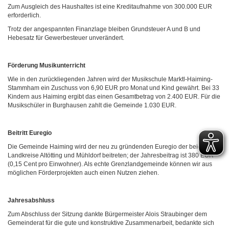
Zum Ausgleich des Haushaltes ist eine Kreditaufnahme von 300.000 EUR
erforderlich.
Trotz der angespannten Finanzlage bleiben Grundsteuer A und B und
Hebesatz für Gewerbesteuer unverändert.
Förderung Musikunterricht
Wie in den zurückliegenden Jahren wird der Musikschule Marktl-Haiming-
Stammham ein Zuschuss von 6,90 EUR pro Monat und Kind gewährt. Bei 33
Kindern aus Haiming ergibt das einen Gesamtbetrag von 2.400 EUR. Für die
Musikschüler in Burghausen zahlt die Gemeinde 1.030 EUR.
Beitritt Euregio
Die Gemeinde Haiming wird der neu zu gründenden Euregio der beiden
Landkreise Altötting und Mühldorf beitreten; der Jahresbeitrag ist 380 EUR
(0,15 Cent pro Einwohner). Als echte Grenzlandgemeinde können wir aus
möglichen Förderprojekten auch einen Nutzen ziehen.
Jahresabshluss
Zum Abschluss der Sitzung dankte Bürgermeister Alois Straubinger dem
Gemeinderat für die gute und konstruktive Zusammenarbeit, bedankte sich