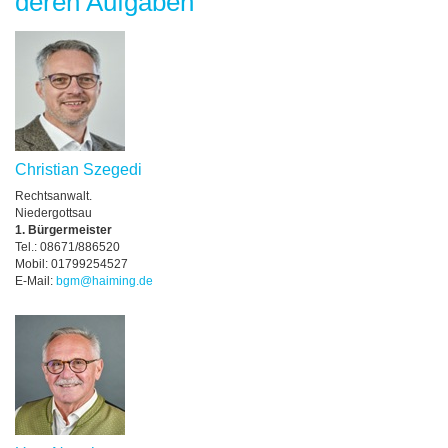
deren Aufgaben
Christian Szegedi
Rechtsanwalt.
Niedergottsau
1. Bürgermeister
Tel.: 08671/886520
Mobil: 01799254527
E-Mail:
bgm@haiming.de