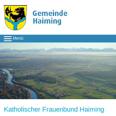
Menü
Kultur & Freizeit
Direkte Unterseiten
Vereine
Katholischer
Frauenbund Haiming
Katholischer Frauenbund Haiming