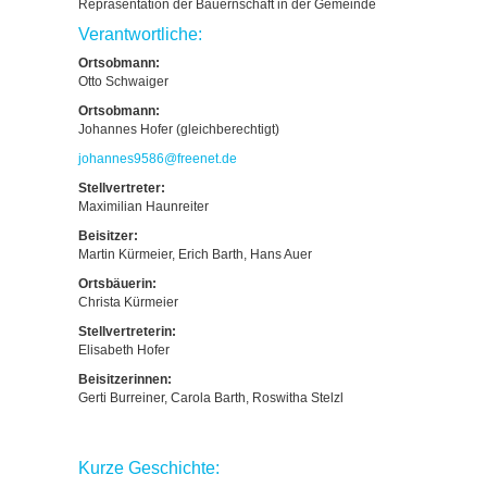
Repräsentation der Bauernschaft in der Gemeinde
Verantwortliche:
Ortsobmann:
Otto Schwaiger
Ortsobmann:
Johannes Hofer (gleichberechtigt)
johannes9586
@
freenet.de
Stellvertreter:
Maximilian Haunreiter
Beisitzer:
Martin Kürmeier, Erich Barth, Hans Auer
Ortsbäuerin:
Christa Kürmeier
Stellvertreterin:
Elisabeth Hofer
Beisitzerinnen:
Gerti Burreiner, Carola Barth, Roswitha Stelzl
Kurze Geschichte: