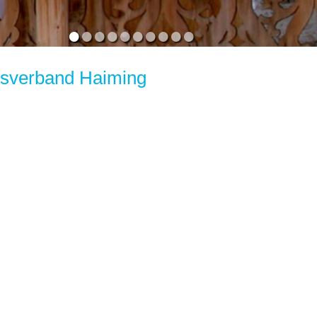
•
•
•
•
•
•
•
•
•
•
tsverband Haiming