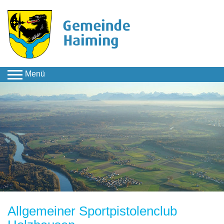
Menü
Kultur & Freizeit
Direkte Unterseiten
Vereine
Allgemeiner
Sportpistolenclub Holzhausen
Allgemeiner Sportpistolenclub