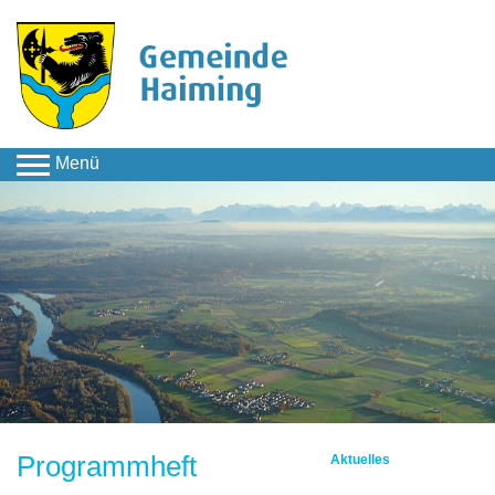
Menü
Kultur & Freizeit
Direkte Unterseiten
Theater in
Haiming
Fährmann von Haunreit
Programmheft 2011
Programmheft
Aktuelles