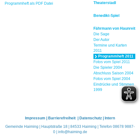
Theaterstadl
Programmheft als PDF Datei
Benedikt-Spiel
Fährmann von Haunreit
Die Sage
Der Autor
Termine und Karten
2011
Programmheft 2011
Fotos vom Spiel 2011
Die Spieler 2004
Abschluss Saison 2004
Fotos vom Spiel 2004
Eindrücke und Stimmen
1999
Impressum
|
Barrierefreiheit
|
Datenschutz
|
Intern
Gemeinde Haiming | Hauptstraße 18 | 84533 Haiming | Telefon 08678 9887-
0 |
info
@
haiming.de