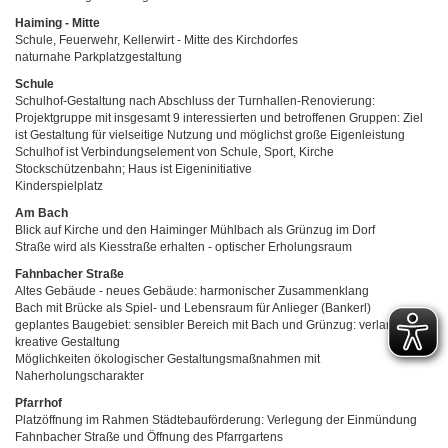
Haiming - Mitte
Schule, Feuerwehr, Kellerwirt - Mitte des Kirchdorfes
naturnahe Parkplatzgestaltung
Schule
Schulhof-Gestaltung nach Abschluss der Turnhallen-Renovierung:
Projektgruppe mit insgesamt 9 interessierten und betroffenen Gruppen: Ziel
ist Gestaltung für vielseitige Nutzung und möglichst große Eigenleistung
Schulhof ist Verbindungselement von Schule, Sport, Kirche
Stockschützenbahn; Haus ist Eigeninitiative
Kinderspielplatz
Am Bach
Blick auf Kirche und den Haiminger Mühlbach als Grünzug im Dorf
Straße wird als Kiesstraße erhalten - optischer Erholungsraum
Fahnbacher Straße
Altes Gebäude - neues Gebäude: harmonischer Zusammenklang
Bach mit Brücke als Spiel- und Lebensraum für Anlieger (Bankerl)
geplantes Baugebiet: sensibler Bereich mit Bach und Grünzug: verlangt
kreative Gestaltung
Möglichkeiten ökologischer Gestaltungsmaßnahmen mit
Naherholungscharakter
Pfarrhof
Platzöffnung im Rahmen Städtebauförderung: Verlegung der Einmündung
Fahnbacher Straße und Öffnung des Pfarrgartens