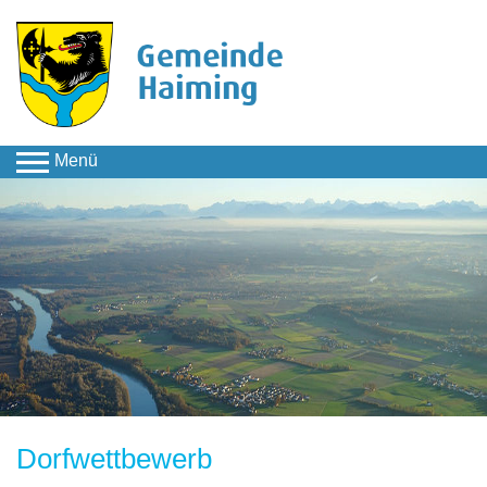
Menü
Kultur & Freizeit
Direkte Unterseiten
Dorfwettbewerb
Unser Weg
durch Haiming
Dorfwettbewerb