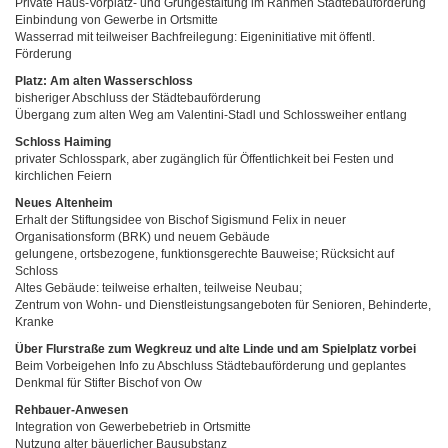
Private Haus-Vorplatz- und Grüngestaltung im Rahmen Städtebauförderung
Einbindung von Gewerbe in Ortsmitte
Wasserrad mit teilweiser Bachfreilegung: Eigeninitiative mit öffentl.
Förderung
Platz: Am alten Wasserschloss
bisheriger Abschluss der Städtebauförderung
Übergang zum alten Weg am Valentini-Stadl und Schlossweiher entlang
Schloss Haiming
privater Schlosspark, aber zugänglich für Öffentlichkeit bei Festen und
kirchlichen Feiern
Neues Altenheim
Erhalt der Stiftungsidee von Bischof Sigismund Felix in neuer
Organisationsform (BRK) und neuem Gebäude
gelungene, ortsbezogene, funktionsgerechte Bauweise; Rücksicht auf
Schloss
Altes Gebäude: teilweise erhalten, teilweise Neubau;
Zentrum von Wohn- und Dienstleistungsangeboten für Senioren, Behinderte,
Kranke
Über Flurstraße zum Wegkreuz und alte Linde und am Spielplatz vorbei
Beim Vorbeigehen Info zu Abschluss Städtebauförderung und geplantes
Denkmal für Stifter Bischof von Ow
Rehbauer-Anwesen
Integration von Gewerbebetrieb in Ortsmitte
Nutzung alter bäuerlicher Bausubstanz