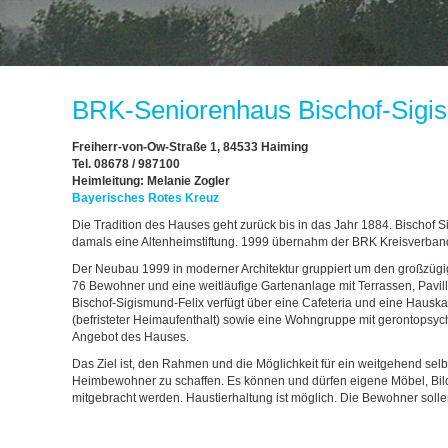
BRK-Seniorenhaus Bischof-Sigi
Freiherr-von-Ow-Straße 1, 84533 Haiming
Tel. 08678 / 987100
Heimleitung:
Melanie Zogler
Bayerisches Rotes Kreuz
Die Tradition des Hauses geht zurück bis in das Jahr 1884. Bischof 
damals eine Altenheimstiftung. 1999 übernahm der BRK Kreisverband 
Der Neubau 1999 in moderner Architektur gruppiert um den großzügi
76 Bewohner und eine weitläufige Gartenanlage mit Terrassen, Pavi
Bischof-Sigismund-Felix verfügt über eine Cafeteria und eine Hausk
(befristeter Heimaufenthalt) sowie eine Wohngruppe mit gerontopsy
Angebot des Hauses.
Das Ziel ist, den Rahmen und die Möglichkeit für ein weitgehend s
Heimbewohner zu schaffen. Es können und dürfen eigene Möbel, Bild
mitgebracht werden. Haustierhaltung ist möglich. Die Bewohner soll