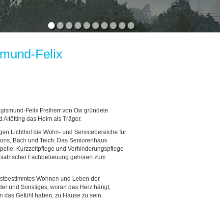
•
•
•
•
•
•
•
•
•
•
smund-Felix
Sigismund-Felix Freiherr von Ow gründete
Altötting das Heim als Träger.
gen Lichthof die Wohn- und Servicebereiche für
llons, Bach und Teich. Das Seniorenhaus
apelle. Kurzzeitpflege und Verhinderungspflege
chiatrischer Fachbetreuung gehören zum
elbstbestimmtes Wohnen und Leben der
er und Sonstiges, woran das Herz hängt,
en das Gefühl haben, zu Hause zu sein.