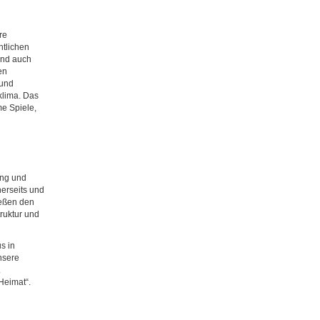
re
htlichen
und auch
en
 und
klima. Das
e Spiele,
ing und
nerseits und
ießen den
ruktur und
s in
nsere
.
Heimat“.