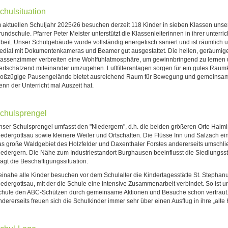
chulsituation
m aktuellen Schuljahr 2025/26 besuchen derzeit 118 Kinder in sieben Klassen unse
undschule. Pfarrer Peter Meister unterstützt die Klassenleiterinnen in ihrer unterric
rbeit. Unser Schulgebäude wurde vollständig energetisch saniert und ist räumlich 
edial mit Dokumentenkameras und Beamer gut ausgestattet. Die hellen, geräumig
lassenzimmer verbreiten eine Wohlfühlatmosphäre, um gewinnbringend zu lernen
ertschätzend miteinander umzugehen. Luftfilteranlagen sorgen für ein gutes Raum
roßzügige Pausengelände bietet ausreichend Raum für Bewegung und gemeinsam
nn der Unterricht mal Auszeit hat.
chulsprengel
nser Schulsprengel umfasst den "Niedergern", d.h. die beiden größeren Orte Haim
iedergottsau sowie kleinere Weiler und Ortschaften. Die Flüsse Inn und Salzach ei
as große Waldgebiet des Holzfelder und Daxenthaler Forstes andererseits umschl
iedergern. Die Nähe zum Industriestandort Burghausen beeinflusst die Siedlungsst
ägt die Beschäftigungssituation.
einahe alle Kinder besuchen vor dem Schulalter die Kindertagesstätte St. Stephanu
iedergottsau, mit der die Schule eine intensive Zusammenarbeit verbindet. So ist u
chule den ABC-Schützen durch gemeinsame Aktionen und Besuche schon vertraut
dererseits freuen sich die Schulkinder immer sehr über einen Ausflug in ihre „alte 