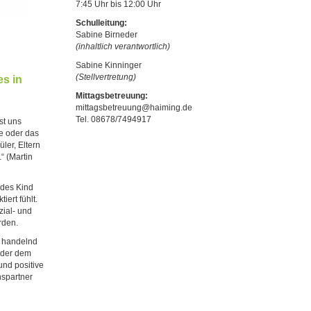
7:45 Uhr bis 12:00 Uhr
Schulleitung:
Sabine Birneder
(inhaltlich verantwortlich)
Sabine Kinninger
(Stellvertretung)
es in
Mittagsbetreuung:
mittagsbetreuung@haiming.de
Tel. 08678/7494917
st uns
e oder das
er, Eltern
“ (Martin
edes Kind
ert fühlt.
zial- und
erden.
e handelnd
oder dem
nd positive
nspartner