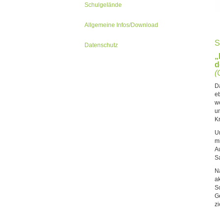
Schulgelände
Allgemeine Infos/Download
S
Datenschutz
„
d
(
D
e
w
un
K
U
m
Au
S
N
a
S
G
z