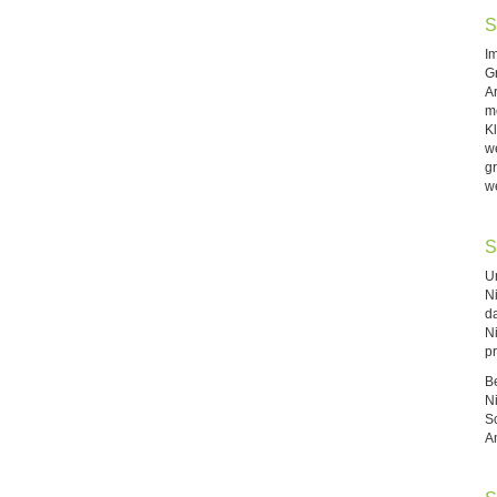
S
I
Gr
A
m
K
w
g
we
S
U
N
d
N
pr
B
N
S
An