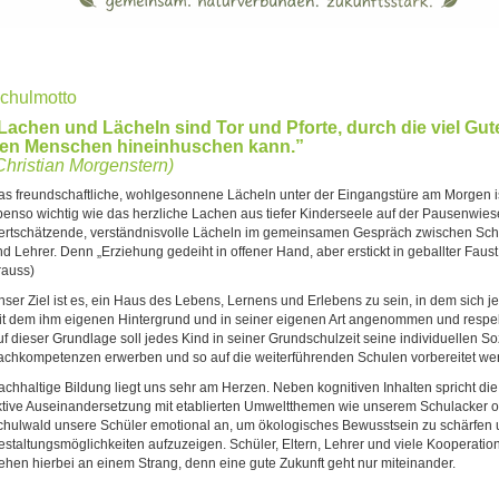
chulmotto
Lachen und Lächeln sind Tor und Pforte, durch die viel Gut
en Menschen hineinhuschen kann.”
Christian Morgenstern)
as freundschaftliche, wohlgesonnene Lächeln unter der Eingangstüre am Morgen i
benso wichtig wie das herzliche Lachen aus tiefer Kinderseele auf der Pausenwies
ertschätzende, verständnisvolle Lächeln im gemeinsamen Gespräch zwischen Schül
d Lehrer. Denn „Erziehung gedeiht in offener Hand, aber erstickt in geballter Faust.
rauss)
nser Ziel ist es, ein Haus des Lebens, Lernens und Erlebens zu sein, in dem sich j
it dem ihm eigenen Hintergrund und in seiner eigenen Art angenommen und respekti
f dieser Grundlage soll jedes Kind in seiner Grundschulzeit seine individuellen So
achkompetenzen erwerben und so auf die weiterführenden Schulen vorbereitet w
achhaltige Bildung liegt uns sehr am Herzen. Neben kognitiven Inhalten spricht di
ktive Auseinandersetzung mit etablierten Umweltthemen wie unserem Schulacker 
chulwald unsere Schüler emotional an, um ökologisches Bewusstsein zu schärfen u
estaltungsmöglichkeiten aufzuzeigen. Schüler, Eltern, Lehrer und viele Kooperatio
iehen hierbei an einem Strang, denn eine gute Zukunft geht nur miteinander.