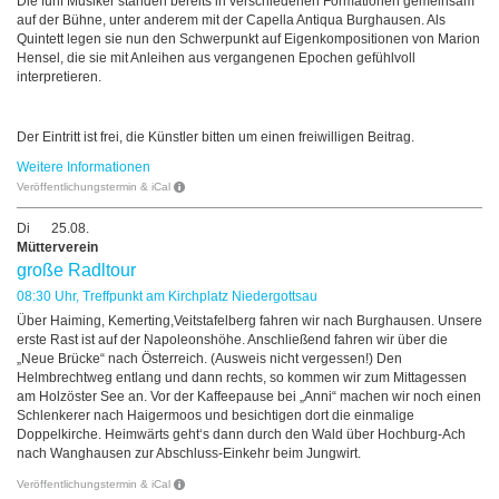
Die fünf Musiker standen bereits in verschiedenen Formationen gemeinsam
auf der Bühne, unter anderem mit der Capella Antiqua Burghausen. Als
Quintett legen sie nun den Schwerpunkt auf Eigenkompositionen von Marion
Hensel, die sie mit Anleihen aus vergangenen Epochen gefühlvoll
interpretieren.
Der Eintritt ist frei, die Künstler bitten um einen freiwilligen Beitrag.
Weitere Informationen
Veröffentlichungstermin & iCal
Di
25.08.
Mütterverein
große Radltour
08:30 Uhr, Treffpunkt am Kirchplatz Niedergottsau
Über Haiming, Kemerting,Veitstafelberg fahren wir nach Burghausen. Unsere
erste Rast ist auf der Napoleonshöhe. Anschließend fahren wir über die
„Neue Brücke“ nach Österreich. (Ausweis nicht vergessen!) Den
Helmbrechtweg entlang und dann rechts, so kommen wir zum Mittagessen
am Holzöster See an. Vor der Kaffeepause bei „Anni“ machen wir noch einen
Schlenkerer nach Haigermoos und besichtigen dort die einmalige
Doppelkirche. Heimwärts geht‘s dann durch den Wald über Hochburg-Ach
nach Wanghausen zur Abschluss-Einkehr beim Jungwirt.
Veröffentlichungstermin & iCal