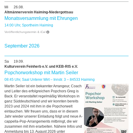
Mi
26.08.
Altmännerverein Haiming-Niedergottsau
Monatsversammlung mit Ehrungen
14:00 Uhr, Sportheim Haiming
Veröffentlichungstermin & iCal
September 2026
Sa
19.09.
Kulturverein Feinherb e.V. und KEB-RIS e.V.
Popchorworkshop mit Martin Seiler
08:45 Uhr, Saal Unterer Wirt – Innstr. 3 – 84533 Haiming
Martin Seiler ist ein bekannter Arrangeur, Coach
und Leiter des erfolgreichen Popchors Greg is
Back. Er veranstaltet regelmäßig Workshops in
ganz Süddeutschland und wir konnten bereits
2023 und 2024 mit ihm in die Popchorwelt
eintauchen. Wir freuen uns, dass er in diesem
Jahr wieder unserer Einladung folgt und neue A-
cappella-Pop-Arrangements mitbringt, die wir
zusammen mit ihm erarbeiten. Nähere Infos und
Anmeldung bis 13. August 2026 unter