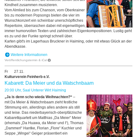
Kindheit zusammen musizieren.
Vom Almlied bis zum Chanson, vom Oberkrainer
bis zu modernen Popsongs bieten die vier im
Wunschkonzert ein scheinbar unerschöpfliches
Repertoire, überraschen dabei mit eigenwilligen,
immer humorvollen Texten und zahlreichen Eigenkompositionen. Lustig geht
es zu und der Funke springt schnell über.
Karten gibt's im Lagerhaus Bruckner in Haiming, oder mit etwas Glück an der
Abendkasse.
Weitere Informationen
Veröffentlichungstermin & iCal
Fr
27.11.
Kulturverein Feinherb e.V.
Kabarett: Da Meier und da Watschn­baam
20:00 Uhr, Saal Unterer Wirt Haiming
„Ja is denn scho wieda Weihnachten?“
–
mit Da Meier & Watschnbaam zieht festliche
Stimmung ein, allerdings alles andere als still
und leise. Das niederbayerisch-oberpfälzische
Kabarettquartett um Matthias „Da Meier“ Meier
(ehemals „Da Huawa, da Meier und I“), Thomas
„Dammerl“ Hantke, Florian „Flore“ Kuchler und
Seppe „Wingei“ Geiger präsentiert ein