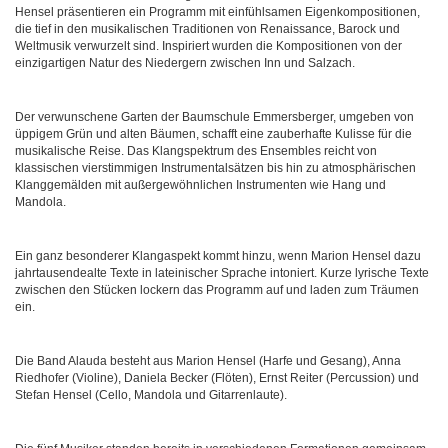
Hensel präsentieren ein Programm mit einfühlsamen Eigenkompositionen,
die tief in den musikalischen Traditionen von Renaissance, Barock und
Weltmusik verwurzelt sind. Inspiriert wurden die Kompositionen von der
einzigartigen Natur des Niedergern zwischen Inn und Salzach.
Der verwunschene Garten der Baumschule Emmersberger, umgeben von
üppigem Grün und alten Bäumen, schafft eine zauberhafte Kulisse für die
musikalische Reise. Das Klangspektrum des Ensembles reicht von
klassischen vierstimmigen Instrumentalsätzen bis hin zu atmosphärischen
Klanggemälden mit außergewöhnlichen Instrumenten wie Hang und
Mandola.
Ein ganz besonderer Klangaspekt kommt hinzu, wenn Marion Hensel dazu
jahrtausendealte Texte in lateinischer Sprache intoniert. Kurze lyrische Texte
zwischen den Stücken lockern das Programm auf und laden zum Träumen
ein.
Die Band Alauda besteht aus Marion Hensel (Harfe und Gesang), Anna
Riedhofer (Violine), Daniela Becker (Flöten), Ernst Reiter (Percussion) und
Stefan Hensel (Cello, Mandola und Gitarrenlaute).