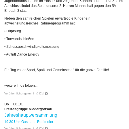
Jugendmannschaften im Einsatz und zeigen ihr Können auf dem Platz. Zum
Abschluss findet das Spiel unserer 2. Herren Mannschaft gegen den SV
Erlbach 3 statt.
Neben den zahlreichen Spielen erwartet die Kinder ein
abwechslungsreiches Rahmenprogramm mit:
• Hüpfburg
• Torwandschießen
• Schussgeschwindigkeitsmessung
• Auftritt Dance Energy
Ein Tag voller Sport, Spaß und Gemeinschaft für die ganze Familie!
weitere Infos folgen...
Veröffentlichungstermin & iCal
Do
08.10.
Freizeitgruppe Niedergottsau
Jahreshauptversammlung
19:30 Uhr, Gasthaus Bonimeier
Veröffentlichungstermin & iCal