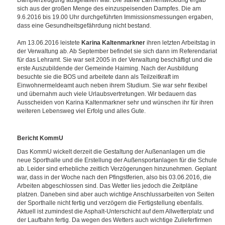
Dampferzeugung ausgefallen war. Die starke Lärmentwicklung ergab
sich aus der großen Menge des einzuspeisenden Dampfes. Die am
9.6.2016 bis 19.00 Uhr durchgeführten Immissionsmessungen ergaben,
dass eine Gesundheitsgefährdung nicht bestand.
Am 13.06.2016 leistete
Karina Kaltenmarkner
ihren letzten Arbeitstag in
der Verwaltung ab. Ab September befindet sie sich dann im Referendariat
für das Lehramt. Sie war seit 2005 in der Verwaltung beschäftigt und die
erste Auszubildende der Gemeinde Haiming. Nach der Ausbildung
besuchte sie die BOS und arbeitete dann als Teilzeitkraft im
Einwohnermeldeamt auch neben ihrem Studium. Sie war sehr flexibel
und übernahm auch viele Urlaubsvertretungen. Wir bedauern das
Ausscheiden von Karina Kaltenmarkner sehr und wünschen ihr für ihren
weiteren Lebensweg viel Erfolg und alles Gute.
Bericht KommU
Das KommU wickelt derzeit die Gestaltung der Außenanlagen um die
neue Sporthalle und die Erstellung der Außensportanlagen für die Schule
ab. Leider sind erhebliche zeitlich Verzögerungen hinzunehmen. Geplant
war, dass in der Woche nach den Pfingstferien, also bis 03.06.2016, die
Arbeiten abgeschlossen sind. Das Wetter lies jedoch die Zeitpläne
platzen. Daneben sind aber auch wichtige Anschlussarbeiten von Seiten
der Sporthalle nicht fertig und verzögern die Fertigstellung ebenfalls.
Aktuell ist zumindest die Asphalt-Unterschicht auf dem Allwetterplatz und
der Laufbahn fertig. Da wegen des Wetters auch wichtige Zulieferfirmen