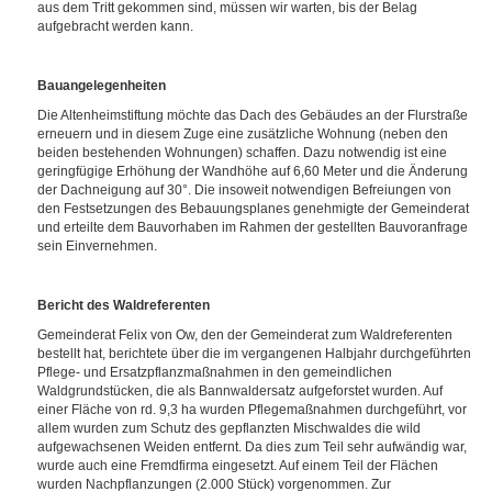
aus dem Tritt gekommen sind, müssen wir warten, bis der Belag
aufgebracht werden kann.
Bauangelegenheiten
Die Altenheimstiftung möchte das Dach des Gebäudes an der Flurstraße
erneuern und in diesem Zuge eine zusätzliche Wohnung (neben den
beiden bestehenden Wohnungen) schaffen. Dazu notwendig ist eine
geringfügige Erhöhung der Wandhöhe auf 6,60 Meter und die Änderung
der Dachneigung auf 30°. Die insoweit notwendigen Befreiungen von
den Festsetzungen des Bebauungsplanes genehmigte der Gemeinderat
und erteilte dem Bauvorhaben im Rahmen der gestellten Bauvoranfrage
sein Einvernehmen.
Bericht des Waldreferenten
Gemeinderat Felix von Ow, den der Gemeinderat zum Waldreferenten
bestellt hat, berichtete über die im vergangenen Halbjahr durchgeführten
Pflege- und Ersatzpflanzmaßnahmen in den gemeindlichen
Waldgrundstücken, die als Bannwaldersatz aufgeforstet wurden. Auf
einer Fläche von rd. 9,3 ha wurden Pflegemaßnahmen durchgeführt, vor
allem wurden zum Schutz des gepflanzten Mischwaldes die wild
aufgewachsenen Weiden entfernt. Da dies zum Teil sehr aufwändig war,
wurde auch eine Fremdfirma eingesetzt. Auf einem Teil der Flächen
wurden Nachpflanzungen (2.000 Stück) vorgenommen. Zur