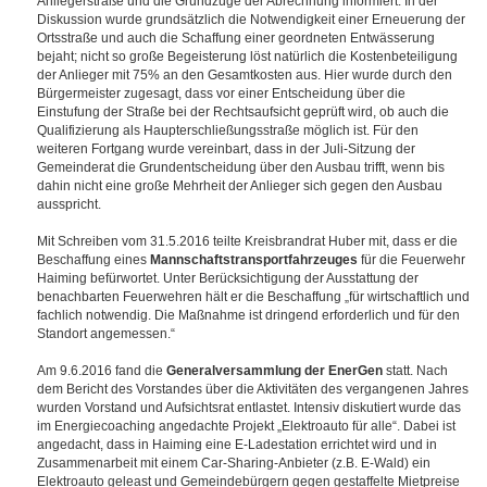
Anliegerstraße und die Grundzüge der Abrechnung informiert. In der
Diskussion wurde grundsätzlich die Notwendigkeit einer Erneuerung der
Ortsstraße und auch die Schaffung einer geordneten Entwässerung
bejaht; nicht so große Begeisterung löst natürlich die Kostenbeteiligung
der Anlieger mit 75% an den Gesamtkosten aus. Hier wurde durch den
Bürgermeister zugesagt, dass vor einer Entscheidung über die
Einstufung der Straße bei der Rechtsaufsicht geprüft wird, ob auch die
Qualifizierung als Haupterschließungsstraße möglich ist. Für den
weiteren Fortgang wurde vereinbart, dass in der Juli-Sitzung der
Gemeinderat die Grundentscheidung über den Ausbau trifft, wenn bis
dahin nicht eine große Mehrheit der Anlieger sich gegen den Ausbau
ausspricht.
Mit Schreiben vom 31.5.2016 teilte Kreisbrandrat Huber mit, dass er die
Beschaffung eines
Mannschaftstransportfahrzeuges
für die Feuerwehr
Haiming befürwortet. Unter Berücksichtigung der Ausstattung der
benachbarten Feuerwehren hält er die Beschaffung „für wirtschaftlich und
fachlich notwendig. Die Maßnahme ist dringend erforderlich und für den
Standort angemessen.“
Am 9.6.2016 fand die
Generalversammlung der EnerGen
statt. Nach
dem Bericht des Vorstandes über die Aktivitäten des vergangenen Jahres
wurden Vorstand und Aufsichtsrat entlastet. Intensiv diskutiert wurde das
im Energiecoaching angedachte Projekt „Elektroauto für alle“. Dabei ist
angedacht, dass in Haiming eine E-Ladestation errichtet wird und in
Zusammenarbeit mit einem Car-Sharing-Anbieter (z.B. E-Wald) ein
Elektroauto geleast und Gemeindebürgern gegen gestaffelte Mietpreise