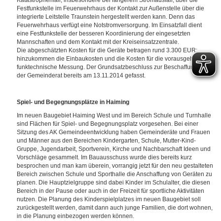
Katastrophenfall, insbesondere bei längerem Stromausfall, über die
Festfunkstelle im Feuerwehrhaus der Kontakt zur Außenstelle über die
integrierte Leitstelle Traunstein hergestellt werden kann. Denn das
Feuerwehrhaus verfügt eine Notstromversorgung. Im Einsatzfall dient
eine Festfunkstelle der besseren Koordinierung der eingesetzten
Mannschaften und dem Kontakt mit der Kreiseinsatzzentrale.
Die abgeschätzten Kosten für die Geräte betragen rund 3.300 EUR;
hinzukommen die Einbaukosten und die Kosten für die vorausgehende
funktechnische Messung. Der Grundsatzbeschluss zur Beschaffung hatte
der Gemeinderat bereits am 13.11.2014 gefasst.
Spiel- und Begegnungsplätze in Haiming
Im neuen Baugebiet Haiming West und im Bereich Schule und Turnhalle
sind Flächen für Spiel- und Begegnungsplatz vorgesehen. Bei einer
Sitzung des AK Gemeindeentwicklung haben Gemeinderäte und Frauen
und Männer aus den Bereichen Kindergarten, Schule, Mutter-Kind-
Gruppe, Jugendarbeit, Sportverein, Kirche und Nachbarschaft Ideen und
Vorschläge gesammelt. Im Bauausschuss wurde dies bereits kurz
besprochen und man kam überein, vorrangig jetzt für den neu gestalteten
Bereich zwischen Schule und Sporthalle die Anschaffung von Geräten zu
planen. Die Hauptzielgruppe sind dabei Kinder im Schulalter, die diesen
Bereich in der Pause oder auch in der Freizeit für sportliche Aktivitäten
nutzen. Die Planung des Kinderspielplatzes im neuen Baugebiet soll
zurückgestellt werden, damit dann auch junge Familien, die dort wohnen,
in die Planung einbezogen werden können.