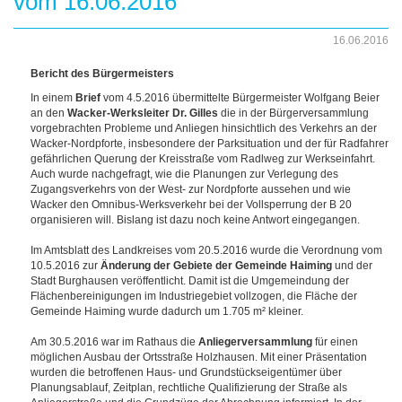
vom 16.06.2016
16.06.2016
Bericht des Bürgermeisters
In einem
Brief
vom 4.5.2016 übermittelte Bürgermeister Wolfgang Beier
an den
Wacker-Werksleiter Dr. Gilles
die in der Bürgerversammlung
vorgebrachten Probleme und Anliegen hinsichtlich des Verkehrs an der
Wacker-Nordpforte, insbesondere der Parksituation und der für Radfahrer
gefährlichen Querung der Kreisstraße vom Radlweg zur Werkseinfahrt.
Auch wurde nachgefragt, wie die Planungen zur Verlegung des
Zugangsverkehrs von der West- zur Nordpforte aussehen und wie
Wacker den Omnibus-Werksverkehr bei der Vollsperrung der B 20
organisieren will. Bislang ist dazu noch keine Antwort eingegangen.
Im Amtsblatt des Landkreises vom 20.5.2016 wurde die Verordnung vom
10.5.2016 zur
Änderung der Gebiete der Gemeinde Haiming
und der
Stadt Burghausen veröffentlicht. Damit ist die Umgemeindung der
Flächenbereinigungen im Industriegebiet vollzogen, die Fläche der
Gemeinde Haiming wurde dadurch um 1.705 m² kleiner.
Am 30.5.2016 war im Rathaus die
Anliegerversammlung
für einen
möglichen Ausbau der Ortsstraße Holzhausen. Mit einer Präsentation
wurden die betroffenen Haus- und Grundstückseigentümer über
Planungsablauf, Zeitplan, rechtliche Qualifizierung der Straße als