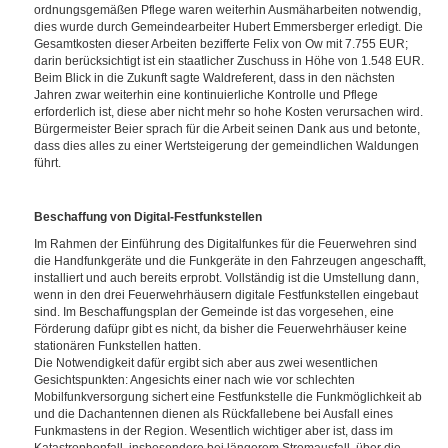
ordnungsgemäßen Pflege waren weiterhin Ausmäharbeiten notwendig,
dies wurde durch Gemeindearbeiter Hubert Emmersberger erledigt. Die
Gesamtkosten dieser Arbeiten bezifferte Felix von Ow mit 7.755 EUR;
darin berücksichtigt ist ein staatlicher Zuschuss in Höhe von 1.548 EUR.
Beim Blick in die Zukunft sagte Waldreferent, dass in den nächsten
Jahren zwar weiterhin eine kontinuierliche Kontrolle und Pflege
erforderlich ist, diese aber nicht mehr so hohe Kosten verursachen wird.
Bürgermeister Beier sprach für die Arbeit seinen Dank aus und betonte,
dass dies alles zu einer Wertsteigerung der gemeindlichen Waldungen
führt.
Beschaffung von Digital-Festfunkstellen
Im Rahmen der Einführung des Digitalfunkes für die Feuerwehren sind
die Handfunkgeräte und die Funkgeräte in den Fahrzeugen angeschafft,
installiert und auch bereits erprobt. Vollständig ist die Umstellung dann,
wenn in den drei Feuerwehrhäusern digitale Festfunkstellen eingebaut
sind. Im Beschaffungsplan der Gemeinde ist das vorgesehen, eine
Förderung dafüpr gibt es nicht, da bisher die Feuerwehrhäuser keine
stationären Funkstellen hatten.
Die Notwendigkeit dafür ergibt sich aber aus zwei wesentlichen
Gesichtspunkten: Angesichts einer nach wie vor schlechten
Mobilfunkversorgung sichert eine Festfunkstelle die Funkmöglichkeit ab
und die Dachantennen dienen als Rückfallebene bei Ausfall eines
Funkmastens in der Region. Wesentlich wichtiger aber ist, dass im