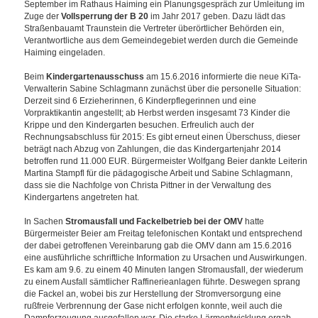
September im Rathaus Haiming ein Planungsgespräch zur Umleitung im
Zuge der
Vollsperrung der B 20
im Jahr 2017 geben. Dazu lädt das
Straßenbauamt Traunstein die Vertreter überörtlicher Behörden ein,
Verantwortliche aus dem Gemeindegebiet werden durch die Gemeinde
Haiming eingeladen.
Beim
Kindergartenausschuss
am 15.6.2016 informierte die neue KiTa-
Verwalterin Sabine Schlagmann zunächst über die personelle Situation:
Derzeit sind 6 Erzieherinnen, 6 Kinderpflegerinnen und eine
Vorpraktikantin angestellt; ab Herbst werden insgesamt 73 Kinder die
Krippe und den Kindergarten besuchen. Erfreulich auch der
Rechnungsabschluss für 2015: Es gibt erneut einen Überschuss, dieser
beträgt nach Abzug von Zahlungen, die das Kindergartenjahr 2014
betroffen rund 11.000 EUR. Bürgermeister Wolfgang Beier dankte Leiterin
Martina Stampfl für die pädagogische Arbeit und Sabine Schlagmann,
dass sie die Nachfolge von Christa Pittner in der Verwaltung des
Kindergartens angetreten hat.
In Sachen
Stromausfall und Fackelbetrieb bei der OMV
hatte
Bürgermeister Beier am Freitag telefonischen Kontakt und entsprechend
der dabei getroffenen Vereinbarung gab die OMV dann am 15.6.2016
eine ausführliche schriftliche Information zu Ursachen und Auswirkungen.
Es kam am 9.6. zu einem 40 Minuten langen Stromausfall, der wiederum
zu einem Ausfall sämtlicher Raffinerieanlagen führte. Deswegen sprang
die Fackel an, wobei bis zur Herstellung der Stromversorgung eine
rußfreie Verbrennung der Gase nicht erfolgen konnte, weil auch die