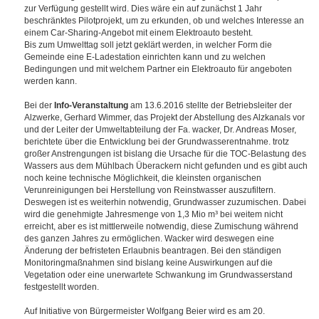
zur Verfügung gestellt wird. Dies wäre ein auf zunächst 1 Jahr
beschränktes Pilotprojekt, um zu erkunden, ob und welches Interesse an
einem Car-Sharing-Angebot mit einem Elektroauto besteht.
Bis zum Umwelttag soll jetzt geklärt werden, in welcher Form die
Gemeinde eine E-Ladestation einrichten kann und zu welchen
Bedingungen und mit welchem Partner ein Elektroauto für angeboten
werden kann.
Bei der
Info-Veranstaltung
am 13.6.2016 stellte der Betriebsleiter der
Alzwerke, Gerhard Wimmer, das Projekt der Abstellung des Alzkanals vor
und der Leiter der Umweltabteilung der Fa. wacker, Dr. Andreas Moser,
berichtete über die Entwicklung bei der Grundwasserentnahme. trotz
großer Anstrengungen ist bislang die Ursache für die TOC-Belastung des
Wassers aus dem Mühlbach Überackern nicht gefunden und es gibt auch
noch keine technische Möglichkeit, die kleinsten organischen
Verunreinigungen bei Herstellung von Reinstwasser auszufiltern.
Deswegen ist es weiterhin notwendig, Grundwasser zuzumischen. Dabei
wird die genehmigte Jahresmenge von 1,3 Mio m³ bei weitem nicht
erreicht, aber es ist mittlerweile notwendig, diese Zumischung während
des ganzen Jahres zu ermöglichen. Wacker wird deswegen eine
Änderung der befristeten Erlaubnis beantragen. Bei den ständigen
Monitoringmaßnahmen sind bislang keine Auswirkungen auf die
Vegetation oder eine unerwartete Schwankung im Grundwasserstand
festgestellt worden.
Auf Initiative von Bürgermeister Wolfgang Beier wird es am 20.